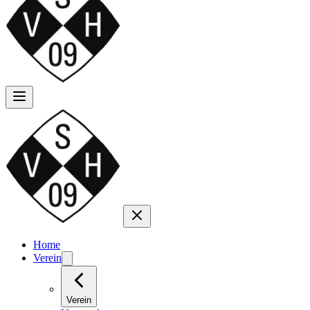
Home
Verein
Verein